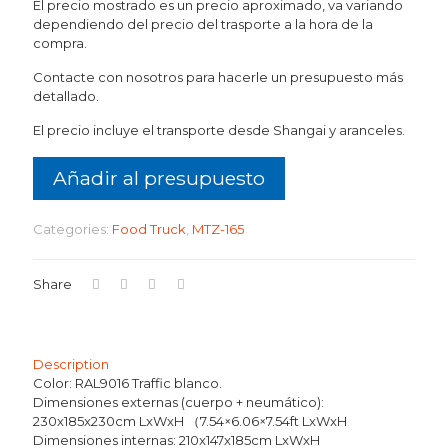
El precio mostrado es un precio aproximado, va variando
dependiendo del precio del trasporte a la hora de la
compra.
Contacte con nosotros para hacerle un presupuesto más
detallado.
El precio incluye el transporte desde Shangai y aranceles.
Añadir al presupuesto
Categories:
Food Truck
,
MTZ-165
Share
Description
Color: RAL9016 Traffic blanco.
Dimensiones externas (cuerpo + neumático):
230x185x230cm LxWxH （7.54×6.06×7.54ft LxWxH
Dimensiones internas: 210x147x185cm LxWxH