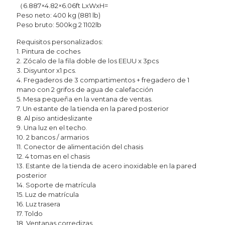
（6.887×4.82×6.06ft LxWxH=
Peso neto: 400 kg (881 lb)
Peso bruto: 500kg 2 1102lb
Requisitos personalizados:
1. Pintura de coches
2. Zócalo de la fila doble de los EEUU x 3pcs
3. Disyuntor x1 pcs.
4. Fregaderos de 3 compartimentos + fregadero de 1
mano con 2 grifos de agua de calefacción
5. Mesa pequeña en la ventana de ventas.
7. Un estante de la tienda en la pared posterior
8. Al piso antideslizante
9. Una luz en el techo.
10. 2 bancos / armarios
11. Conector de alimentación del chasis
12. 4 tomas en el chasis
13. Estante de la tienda de acero inoxidable en la pared
posterior
14. Soporte de matrícula
15. Luz de matrícula
16. Luz trasera
17. Toldo
18. Ventanas corredizas