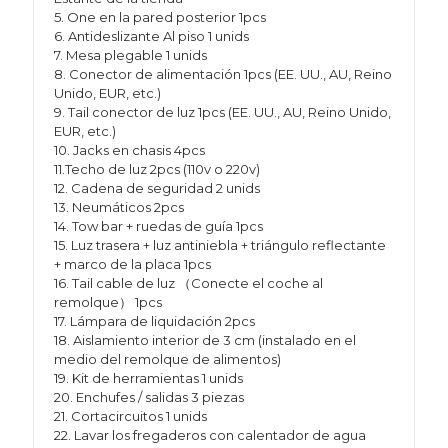
5. One en la pared posterior 1pcs
6. Antideslizante Al piso 1 unids
7. Mesa plegable 1 unids
8. Conector de alimentación 1pcs (EE. UU., AU, Reino
Unido, EUR, etc.)
9. Tail conector de luz 1pcs (EE. UU., AU, Reino Unido,
EUR, etc.)
10. Jacks en chasis 4pcs
11.Techo de luz 2pcs (110v o 220v)
12. Cadena de seguridad 2 unids
13. Neumáticos 2pcs
14. Tow bar + ruedas de guía 1pcs
15. Luz trasera + luz antiniebla + triángulo reflectante
+ marco de la placa 1pcs
16. Tail cable de luz （Conecte el coche al
remolque） 1pcs
17. Lámpara de liquidación 2pcs
18. Aislamiento interior de 3 cm (instalado en el
medio del remolque de alimentos)
19. Kit de herramientas 1 unids
20. Enchufes / salidas 3 piezas
21. Cortacircuitos 1 unids
22. Lavar los fregaderos con calentador de agua