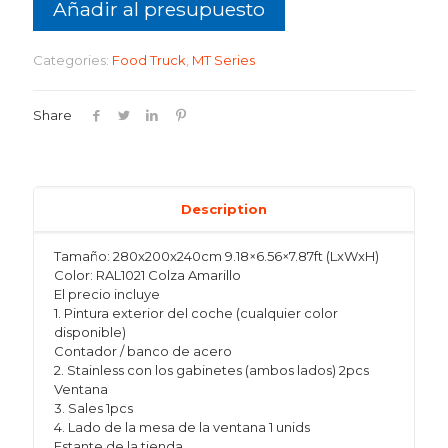
Añadir al presupuesto
Categories:
Food Truck
,
MT Series
Share
Description
Tamaño: 280x200x240cm 9.18×6.56×7.87ft (LxWxH)
Color: RAL1021 Colza Amarillo
El precio incluye
1. Pintura exterior del coche (cualquier color
disponible)
Contador / banco de acero
2. Stainless con los gabinetes (ambos lados) 2pcs
Ventana
3. Sales 1pcs
4. Lado de la mesa de la ventana 1 unids
Estante de la tienda