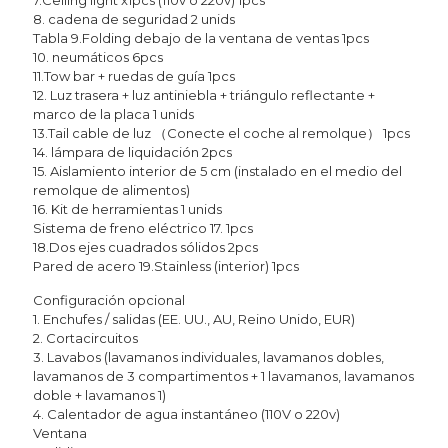
7.Ceiling light x1pcs (110v o 220v) 1pcs
8. cadena de seguridad 2 unids
Tabla 9.Folding debajo de la ventana de ventas 1pcs
10. neumáticos 6pcs
11.Tow bar + ruedas de guía 1pcs
12. Luz trasera + luz antiniebla + triángulo reflectante +
marco de la placa 1 unids
13.Tail cable de luz （Conecte el coche al remolque） 1pcs
14. lámpara de liquidación 2pcs
15. Aislamiento interior de 5 cm (instalado en el medio del
remolque de alimentos)
16. Kit de herramientas 1 unids
Sistema de freno eléctrico 17. 1pcs
18.Dos ejes cuadrados sólidos 2pcs
Pared de acero 19.Stainless (interior) 1pcs
Configuración opcional
1. Enchufes / salidas (EE. UU., AU, Reino Unido, EUR)
2. Cortacircuitos
3. Lavabos (lavamanos individuales, lavamanos dobles,
lavamanos de 3 compartimentos + 1 lavamanos, lavamanos
doble + lavamanos 1)
4. Calentador de agua instantáneo (110V o 220v)
Ventana