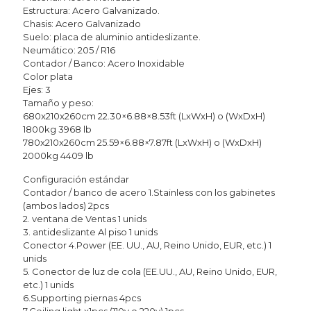
Estructura: Acero Galvanizado.
Chasis: Acero Galvanizado
Suelo: placa de aluminio antideslizante.
Neumático: 205 / R16
Contador / Banco: Acero Inoxidable
Color plata
Ejes: 3
Tamaño y peso:
680x210x260cm 22.30×6.88×8.53ft (LxWxH) o (WxDxH)
1800kg 3968 lb
780x210x260cm 25.59×6.88×7.87ft (LxWxH) o (WxDxH)
2000kg 4409 lb
Configuración estándar
Contador / banco de acero 1.Stainless con los gabinetes
(ambos lados) 2pcs
2. ventana de Ventas 1 unids
3. antideslizante Al piso 1 unids
Conector 4.Power (EE. UU., AU, Reino Unido, EUR, etc.) 1
unids
5. Conector de luz de cola (EE.UU., AU, Reino Unido, EUR,
etc.) 1 unids
6.Supporting piernas 4pcs