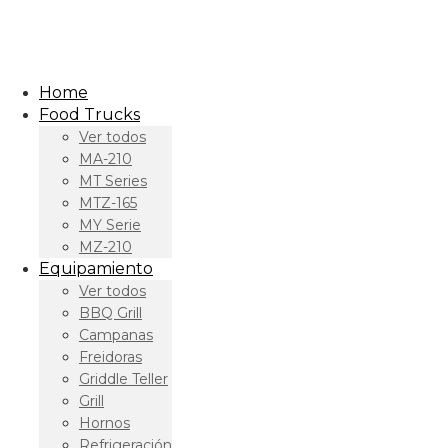
Home
Food Trucks
Ver todos
MA-210
MT Series
MTZ-165
MY Serie
MZ-210
Equipamiento
Ver todos
BBQ Grill
Campanas
Freidoras
Griddle Teller
Grill
Hornos
Refrigeración