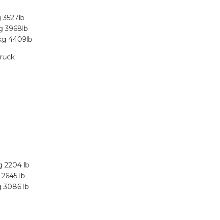
 3527lb
g 3968lb
kg 4409lb
truck
 2204 lb
2645 lb
 3086 lb