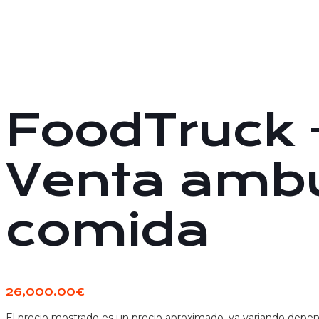
FoodTruck 
Venta ambu
comida
26,000.00
€
El precio mostrado es un precio aproximado, va variando depend