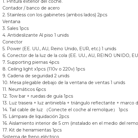
1. Pintura exterior del coche.
Contador / banco de acero
2. Stainless con los gabinetes (ambos lados) 2pcs
Ventana
3. Sales 1pcs
4. Antideslizante Al piso 1 unids
Conector
5. Power (EE. UU., AU, Reino Unido, EUR, etc.) 1 unids
6. Conector de la luz de la cola (EE. UU., AU, REINO UNIDO, EU
7. Supporting piernas 4pcs
8. Ceiling light x1pcs (110v o 220v) 1pcs
9. Cadena de seguridad 2 unids
10. Mesa plegable debajo de la ventana de ventas 1 unids
11. Neumáticos 6pcs
12. Tow bar + ruedas de guía 1pcs
13. Luz trasera + luz antiniebla + triángulo reflectante + marco d
14. Tail cable de luz （Conecte el coche al remolque） 1pcs
15. Lámpara de liquidación 2pcs
16. Aislamiento interior de 5 cm (instalado en el medio del rem
17. Kit de herramientas 1pcs
Sistema de freno eléctrico