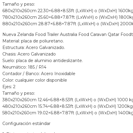
Tamaño y peso:
680x210x260cm 22.30×6.88×8.53ft (LxWxH) o (WxDxH) 1600kg
780x210x260cm 25.60×6.88×7.87ft (LxWxH) o (WxDxH) 1800k
880x210x260cm 28.87×6.88×7.87ft (LxWxH) o (WxDxH) 2000
Nueva Zelanda Food Trailer Australia Food Caravan Qatar Food
Material: placa de poliuretano.
Estructura: Acero Galvanizado.
Chasis: Acero Galvanizado
Suelo: placa de aluminio antideslizante.
Neumático: 185 / R14
Contador / Banco: Acero Inoxidable
Color: cualquier color disponible
Ejes: 2
Tamaño y peso:
380x210x260cm 12.46×6.88×8.53ft (LxWxH) o (WxDxH) 1000 kg
480x210x260cm 15.74×6.88×8.53ft (LxWxH) o (WxDxH) 1200kg 
580x210x260cm 19.02×6.88×7.87ft (LxWxH) o (WxDxH) 1400kg
Configuración estándar