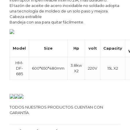
Interruptor impermeable interno 21A, más duradero.
El tazón de aceite de acero inoxidable no soldado adopta
una tecnología de moldeo de un solo paso y mejora.
Cabeza extraíble
Bandeja con asa para quitar fácilmente.
Model
Size
Hp
volt
Capacity
HM-
3.8kw
DF-
600*650*480mm
220V
15L X2
X2
685
TODOS NUESTROS PRODUCTOS CUENTAN CON
GARANTÍA.